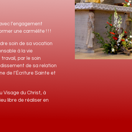
t avec l’engagement
ormer une carmélite ! ! !
dre soin de sa vocation
onsable à la vie
ravail, par le soin
ondissement de sa relation
ne de l’Écriture Sainte et
u Visage du Christ, à
ieu libre de réaliser en