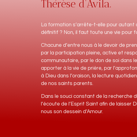
Thérèse d’Avila.
La formation s’arrête-t-elle pour autan
définitif ? Non, il faut toute une vie pour f
Chacune d’entre nous à le devoir de pren
par la participation pleine, active et resp
communautaire, par le don de soi dans le t
apporter à la vie de prière, par l’approf
à Dieu dans l’oraison, la lecture quotidien
de nos saints parents.
Dans le souci constant de la recherche d
l’écoute de l’Esprit Saint afin de laisser D
nous son dessein d’Amour.