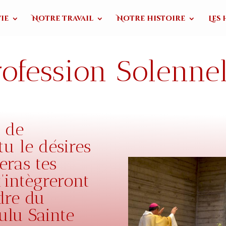
ie
Notre travail
Notre histoire
Les
rofession Solennel
 de
tu le désires
eras tes
’intègreront
dre du
ulu Sainte